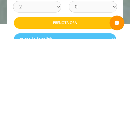
DESCRIZIONE
Appartamenti vicini al centro di Villasimius,
rinomata località balneare del Sud Sardegna.
Offrono la possibilità raggiungere con facilità sia le
spiagge che il centro del paese. La mappa indica i
punti in cui sono localizzati.
Gli appartamenti Simius sono arredati in modo
semplice ma funzionale, puliti e accoglienti. Tutti