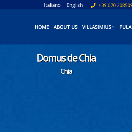
Italiano
English
+39 070 20850
HOME
ABOUT US
VILLASIMIUS
PULA
Domus de Chia